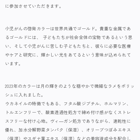
に参加させていただきます。
小児がんの啓発カラーは世界共通でゴールド。貴重な金属であ
るゴールドには、 子どもたちが社会全体の宝物であるという思
い、そして小児がんに苦しむ子どもたちと、彼らに必要な医療
やケアと研究に、輝かしい光をあてるという意味が込められて
います。
2023年のカラーは月の輝きのような穏やかで微細なラメをポリッ
シュに入れました。
ウカネイルの特徴でもある、フタル酸ジブチル、ホルマリン、
トルエンフリーで、酸素透過性処方で締め付け感がなくストレ
スフリーな付け心地。ヴィ―ガン処方でありながら、速乾性に
優れ、加水分解野菜タンパク（保湿）、オリーブつぼみエキス
（保湿）やスギナ葉エキス（保湿）などの美容液成分を配合し