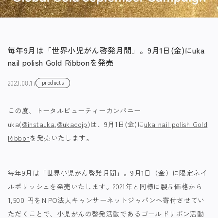
毎年9月は「世界小児がん啓発月間」。9月1日(金)にuka
nail polish Gold Ribbonを発売
2023.08.17
products
この度、トータルビューティーカンパニー
uka
(
@instauka
,
@ukacojp
)
は、9
月
1
日(金)に
uka nail polish Gold
Ribbon
を発売いたします。
毎年
9月は「世界小児がん啓発月間」。9月1日（金）に限定ネイ
ルポリッシュを発売いたします。2021
年と同様に製品価格から
1,500 円をＮPO法人キャンサーネットジャパンへ寄付させてい
ただくこ
とで、小児がんの啓発活動であるゴールドリボン活動