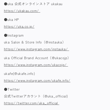
●uka 公式オンラインストア ukakau
https://ukakau.com/
●uka HP
https://uka.co.jp/
●Instagram
uka Salon & Store Info（@instauka）
https://www.instagram.com/instauka/
uka Official Brand Account（@ukacojp）
https://www.instagram.com/ukacojp/
ukafe(@ukafe.info)
https://www.instagram.com/ukafe.info/
●Twitter
公式
Twitter
アカウント（
@uka_official)
https://twitter.com/uka_official