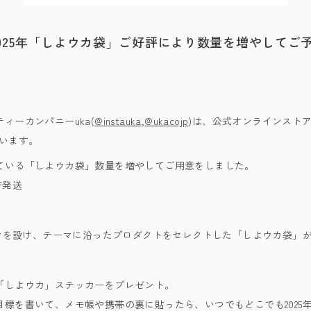
025年「しよウカ袋」ご好評により数量を増やしてご
ィーカンパニーuka
(
@instauka
,
@ukacojp
)
は、公式オンラインストアu
ています。
ている「しよウカ袋」数量を増やしてご用意をしました。
一斉発送
ーマを設け、テーマに沿ったプロダクトをセレクトした「しよウカ袋」
「しよウカ」ステッカーをプレゼント。
標を書いて、メモ帳や携帯の裏に貼ったら、いつでもどこでも2025