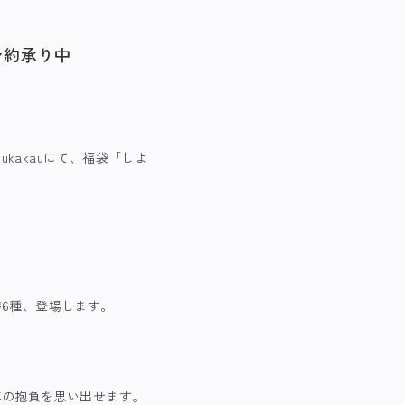
予約承り中
kakauにて、福袋「しよ
が6種、登場します。
年の抱負を思い出せます。