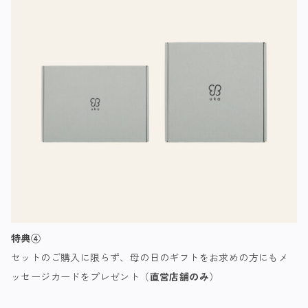
特典④
セット
のご購入に
限らず、母の日
の
ギフト
を
お求めの方に
も
メ
ッセージカード
を
プレゼント（
直営店舗のみ
）