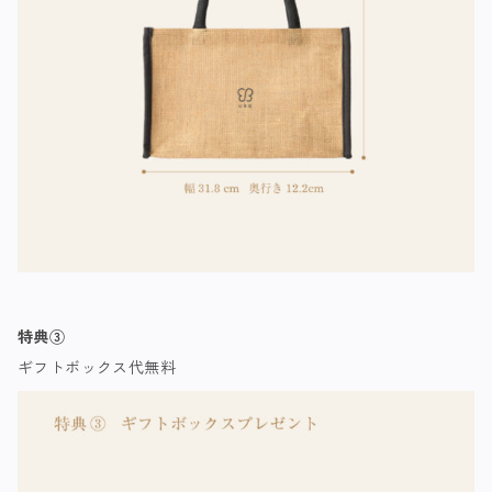
特典③
ギフト
ボックス
代無料