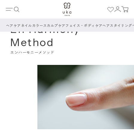
ホーム
>
Our Philosophy
>
En Harmony Method
ヘアケア
ネイルカラー
スカルプケア
フェイス・ボディケア
ヘアスタイリング
En Harmony
Method
エンハーモニーメソッド