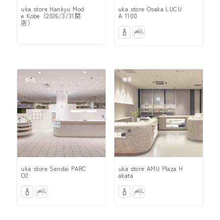
uka store Hankyu Mod
uka store Osaka LUCU
e Kobe（2026/3/31閉
A 1100
店）
仙台
博多
uka store Sendai PARC
uka store AMU Plaza H
O2
akata