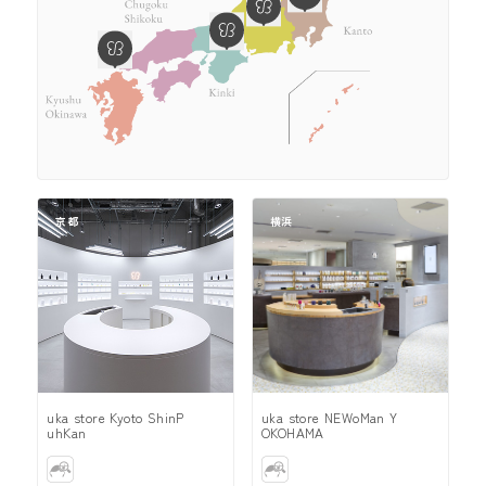
京都
横浜
uka store Kyoto ShinP
uka store NEWoMan Y
uhKan
OKOHAMA