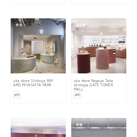
渋谷
名古屋
uka store Shibuya RAY
uka store Nagoya Taka
ARD MIYASHITA PARK
shimaya GATE TOWER
MALL
札幌
新宿