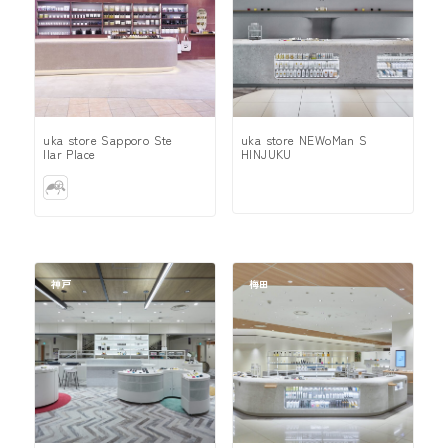
uka store Sapporo Ste
uka store NEWoMan S
llar Place
HINJUKU
神戸
梅田