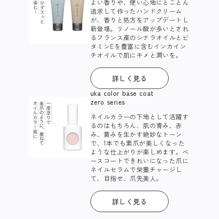
よい香りや、使い心地にとことん
追求して作ったハンドクリーム
が、香りと処方をアップデートし
新登場。リノール酸が多いとされ
るフランス産のシナラオイルとビ
タミンEを豊富に含むインカイン
チオイルで肌にキメと潤いを。​
詳しく見る
uka color base coat
zero series
ネイルカラーの下地として活躍す
るのはもちろん、肌の青み、赤
み、黄みを生かす絶妙なトーン
で、1本でも素爪が美しくなった
ような仕上がりが楽しめます。ベ
ースコートできれいになった爪に
ネイルセラムで栄養チャージし
て、目指せ、爪先美人。​
詳しく見る