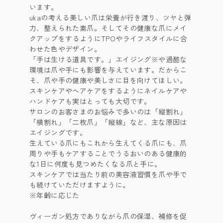
います。

ukaの考える美しい爪は栄養が行き渡り、ツヤと弾
力、整えられた素爪。そしてその健康な爪にメイ
クアップをするようにTPOやライフスタイルに合
わせた色やデザイン。

「手は生ける道具です。」エイジング※や過酷な
環境は爪や手にも影響を与えています。だからこ
そ、爪や手の健康や美しさに目を向けてほしい。
スキンケアやヘアケアをするようにネイルケアや
ハンドケアも実はとっても大切です。

サロンのお客さまのお悩みで多いのは「縦割れ」
「横割れ」「二枚爪」「縦線」など、主な原因は
エイジングです。

生えている爪にもこれから生えてくる爪にも、爪
周りや手もケアすることでうるおいのある健康的
な1日に何度も見つめたくなる爪と手に。

スキンケアでは当たり前の美容液習慣を爪や手で
も続けていただけますように。

※年齢に応じた

ヴィーガン処方でありながら爪の保湿、補修を促