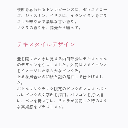
桜餅を思わせるトンカビーンズに、ダマスクロー
ズ、ジャスミン、イリスに、イランイランをプラ
スした華やかで濃厚な甘い香り。​

​サクラの香りを、指先から纏って。
テキスタイルデザイン
蓋を開けたときに見える内筒部分にテキスタイル
のデザインをうつしました。外筒はソメイヨシノ
をイメージした柔らかなピンク色。

上品な風合いの和紙と銀の箔押しで仕上げまし
た。

ボトルはサクラサク限定のピンクのフロストボト
ルにピンクの文字色を採用。パソコンを打つ指
に、ペンを持つ手に、サクラが開花した時のよう
な高揚感をプラスします。 