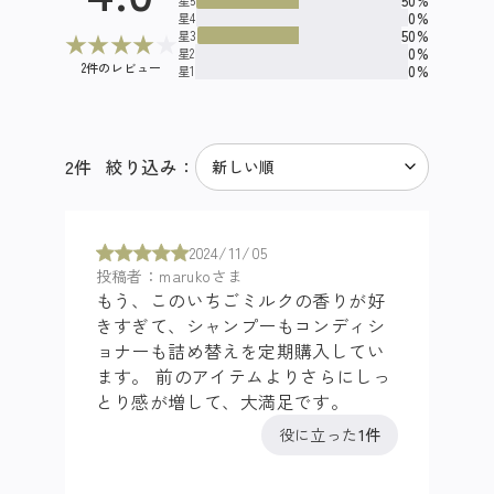
50%
0%
星4
50%
星3
★
★
★
★
★
0%
星2
2件のレビュー
0%
星1
2
件
絞り込み：
2024/11/05
投稿者：marukoさま
もう、このいちごミルクの香りが好
きすぎて、シャンプーもコンディシ
ョナーも詰め替えを定期購入してい
ます。 前のアイテムよりさらにしっ
とり感が増して、大満足です。
役に立った
1件