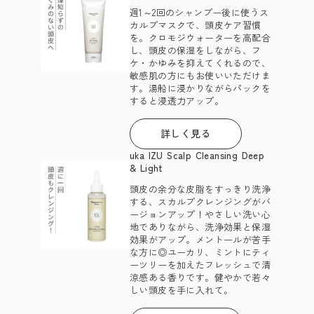
週1～2回のシャンプー後に使うス
カルプマスクで、頭皮ケア習慣
を。クロモジウォーターを高配合
し、頭皮の保湿をしながら、フ
ケ・かゆみを抑えてくれるので、
敏感肌の方にもお使いいただけま
す。湯船に浸かりながらパックを
すると浸透力アップ。​
詳しく見る
uka IZU Scalp Cleansing Deep
& Light
頭皮の余分な皮脂をすっきり洗浄
する、スカルプクレンジングがバ
ージョンアップ！やさしい洗い心
地でありながら、洗浄効果と保湿
効果がアップ。メントールが苦手
な方に◎ユーカリ、ミントにティ
ーツリーを加えたフレッシュで清
涼感ある香りです。健やかで若々
しい頭皮を手に入れて。​