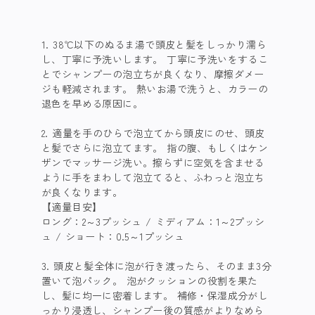
1. 38℃以下のぬるま湯で頭皮と髪をしっかり濡ら
し、丁寧に予洗いします。 丁寧に予洗いをするこ
とでシャンプーの泡立ちが良くなり、摩擦ダメー
ジも軽減されます。 熱いお湯で洗うと、カラーの
退色を早める原因に。​
​2. 適量を手のひらで泡立てから頭皮にのせ、頭皮
と髪でさらに泡立てます。 指の腹、もしくはケン
ザンでマッサージ洗い。擦らずに空気を含ませる
ように手をまわして泡立てると、ふわっと泡立ち
が良くなります。​
【適量目安】
​ ロング：2～3プッシュ / ミディアム：1～2プッシ
ュ / ショート：0.5～1プッシュ​
​3. 頭皮と髪全体に泡が行き渡ったら、そのまま3分
置いて泡パック。 泡がクッションの役割を果た
し、髪に均一に密着します。 補修・保湿成分がし
っかり浸透し、シャンプー後の質感がよりなめら