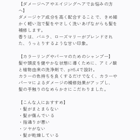
【ダメージヘアやエイジングヘアでお悩みの方
へ】
ダメージケア成分を高く配合することで、きめ細
かく軽い泡で髪をやさしく洗いあげながらも髪を
補修します。
香りは、バニラ、ローズマリーがブレンドされ
た、うっとりするような甘い印象。
【カラーリングやパーマのためのシャンプー】
髪や頭皮を健やかな状態に導くために、アミノ酸
と植物由来の洗浄剤で、pH5.4で設計。
カラーの色持ちを良くするだけでなく、カラーや
パーマによるダメージの補修効果がアップし、
髪の手触りのなめらかさにこだわりました。
【こんな人におすすめ】
髪がまとまらない​​
髪が傷んでいる​​
指通りが悪い
ツヤがない​​​
髪が乾燥している