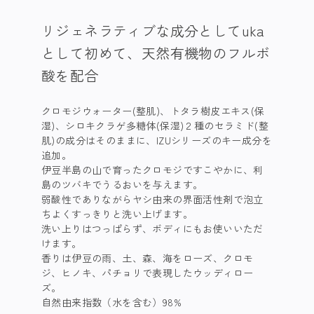
リジェネラティブな成分としてuka
として初めて、天然有機物のフルボ
酸を配合
クロモジウォーター(整肌)、トタラ樹皮エキス(保
湿)、シロキクラゲ多糖体(保湿)２種のセラミド(整
肌)の成分はそのままに、IZUシリーズのキー成分を
追加。
伊豆半島の山で育ったクロモジですこやかに、利
島のツバキでうるおいを与えます。
弱酸性でありながらヤシ由来の界面活性剤で泡立
ちよくすっきりと洗い上げます。
洗い上りはつっぱらず、ボディにもお使いいただ
けます。
​ 香りは伊豆の雨、土、森、海をローズ、クロモ
ジ、ヒノキ、パチョリで表現したウッディロー
ズ。 ​
自然由来指数（水を含む）98%