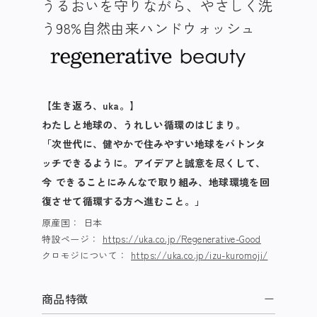
うるおいを守りながら、やさしく洗
う98%自然由来ハンドウォッシュ
【生き返ろ、uka。】
わたしと地球の、うれしい循環のはじまり。
「次世代に、健やかで住みやすい地球をバトンタ
ッチできるように。アイデアと誠意を尽くして、
今 できることにみんなで取り組み、地球環境を回
復させて循環する方へ進むこと。」
原産国：
日本
特設ページ：
https://uka.co.jp/Regenerative-Good
クロモジについて：
https://uka.co.jp/izu-kuromoji/
商品特徴