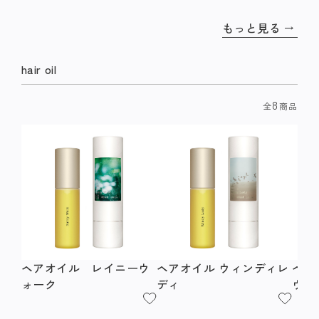
もっと見る
hair oil
8
全
商品
ヘアオイル レイニーウ
ヘアオイル ウィンディレ
ヘア
ォーク
ディ
ウィ