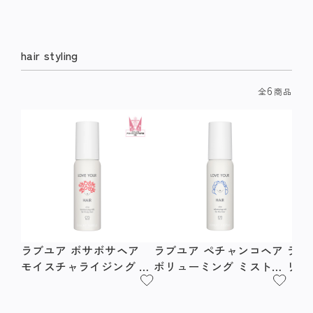
hair styling
6
全
商品
ラブユア ボサボサヘア
ラブユア ペチャンコヘア
ラブ
モイスチャライジング ミ
ボリューミング ミスト
リッ
ルク フォー フリジーヘ
フォー シンヘア
ース
ア