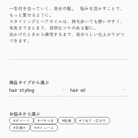
一生付き合っていく、自分の髪。 悩みを活かすことで、
もっと愛せるように。
スタイリングとヘアオイルは、持ち歩いても使いやすく、
毛先までまとまり、自然なツヤのある髪に。
出かけたときから帰宅するまで、自分らしい仕上がりがつ
づきます。
商品タイプから選ぶ
hair styling
hair oil
お悩みから選ぶ
#ダメージ
#パサつき
#乾燥
#うねり・広がり
#日焼け
#ボリューム