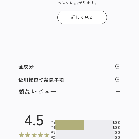
っぱいに広がります。​
詳しく見る
全成分
使用優位や禁忌事項
製品レビュー
4.5
50%
星5
50%
星4
0%
星3
★
★
★
★
★
0%
星2