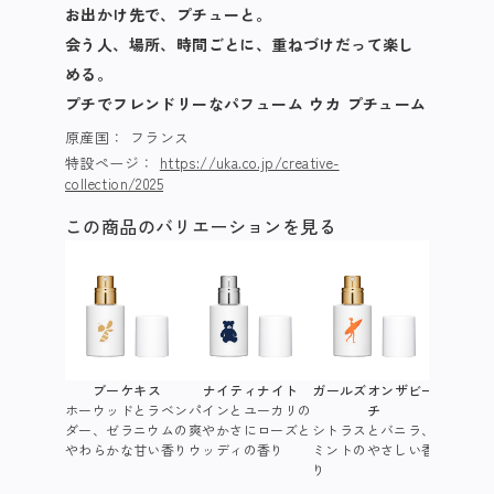
お出かけ先で、プチューと。
会う人、場所、時間ごとに、重ねづけだって楽し
める。
プチでフレンドリーなパフューム ウカ プチューム​
原産国：
フランス
特設ページ：
https://uka.co.jp/creative-
collection/2025
この商品のバリエーションを見る
ブーケキス
ナイティナイト
ガールズオンザビー
プチュー
ホーウッドとラベン
パインとユーカリの
チ
ロ
ダー、ゼラニウムの
爽やかさにローズと
シトラスとバニラ、
オレンジ
やわらかな甘い香り
ウッディの香り
ミントのやさしい香
ットとロ
り
かな香り