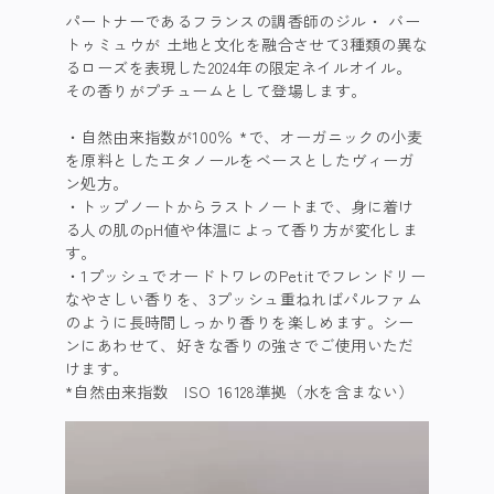
​パートナーであるフランスの調香師のジル・ バー
トゥミュウが 土地と文化を融合させて3種類の異な
るローズを表現した2024年の限定ネイルオイル。
その香りがプチュームとして登場します。 ​
自然由来指数が100％ *で、オーガニックの小麦
を原料としたエタノールをベースとしたヴィーガ
ン処方。​
トップノートからラストノートまで、身に着け
る人の肌のpH値や体温によって香り方が変化しま
す。 ​
1プッシュでオードトワレのPetitでフレンドリー
なやさしい香りを、3プッシュ重ねればパルファム
のように長時間しっかり香りを楽しめます。シー
ンにあわせて、好きな香りの強さでご使用いただ
けます。​
*自然由来指数 ISO 16128準拠（水を含まない） ​