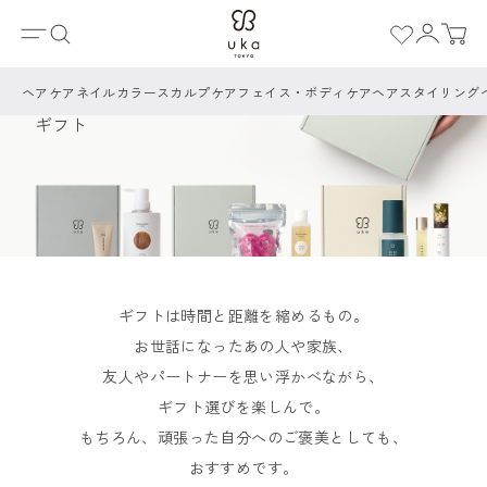
ホーム
Gift
ヘアケア
ネイルカラー
スカルプケア
フェイス・ボディケア
ヘアスタイリング
ギフト
ギフトは時間と距離を縮めるもの。
お世話になったあの人や家族、
友人やパートナーを思い浮かべながら、
ギフト選びを楽しんで。
もちろん、頑張った自分へのご褒美としても、
おすすめです。